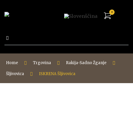
0
Išči:
Home
Trgovina
Rakija-Sadno Žganje
Šljivovica
ISKRENA Šljivovica