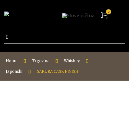
0
Išči:
Home
Trgovina
Whiskey
Japonski
SAKURA CASK FINISH