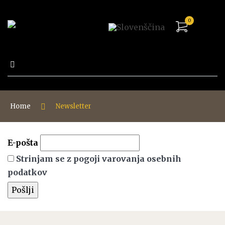
0
Išči:
Home
Newsletter
E-pošta
Strinjam se z pogoji varovanja osebnih
podatkov