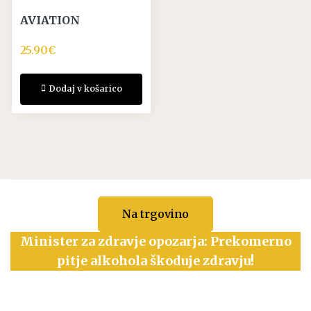
AVIATION
25.90
€
Dodaj v košarico
Na trgovino
Minister za zdravje opozarja: Prekomerno
pitje alkohola škoduje zdravju!