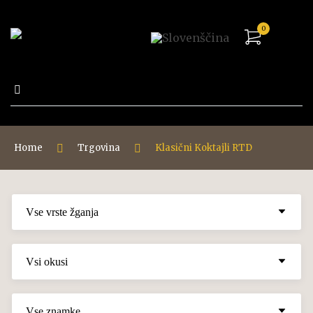
0
Išči:
Home
Trgovina
Klasični Koktajli RTD