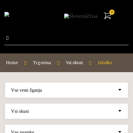
0
Išči:
Home
Trgovina
Vsi okusi
Jabolko