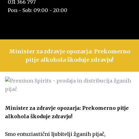
031 366 797
Pon - Sob: 09:00 - 20:00
Minister za zdravje opozarja: Prekomerno
pitje alkohola škoduje zdravju!
Minister za zdravje opozarja: Prekomerno pitje
alkohola škoduje zdravju!
Smo entuziastični ljubitelji žganih pijač,