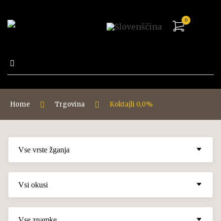
0
Išči:
Home
Trgovina
Koktajli 0,0%