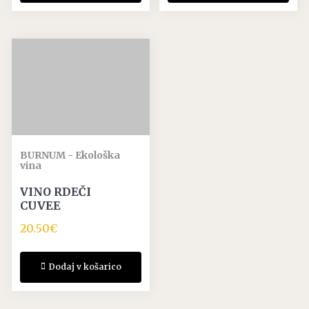
BURNUM - Ekološka
vina
VINO RDEČI
CUVEE
20.50
€
Dodaj v košarico