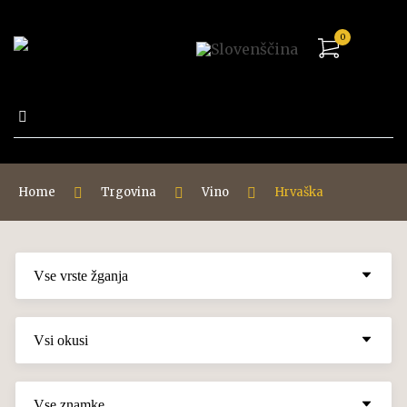
0
Išči:
Home
Trgovina
Vino
Hrvaška