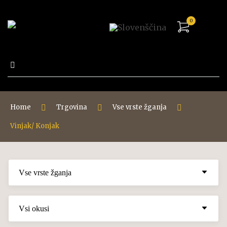
0
Išči:
Home
Trgovina
Vse vrste žganja
Vinjak/ Konjak