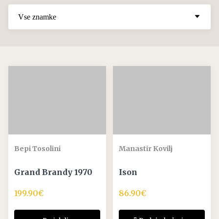
Bepi Tosolini
Manastir Kovilj
Grand Brandy 1970
Ison
199.90
€
86.90
€