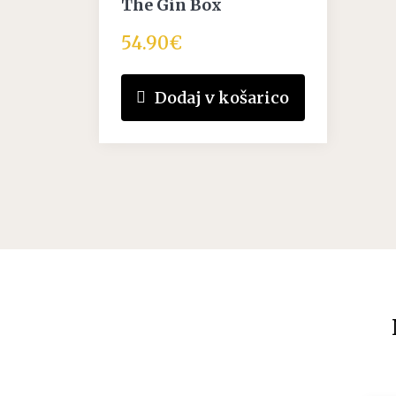
The Gin Box
54.90
€
Dodaj v košarico