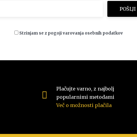
Strinjam se z pogoji varovanja osebnih podatkov
Plačujte varno, z najbolj
popularnimi metodami
Več o možnosti plačila