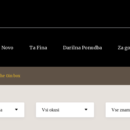
Novo
Ta Fina
Darilna Ponudba
Za g
he Gin box
Vsi rumi
Vsi Whiskyji
Jamajka
Ameriški
Dominkana
Irski
Panama
Japonski
Ostalo
Škotski
Ostalo