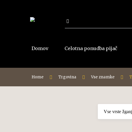
Išči:
Domov
Celotna ponudba pijač
Home
Trgovina
Vse znamke
T
Vse rakije
Jabolko
Šljivovica
Divja hruška
Dunja-Kutina
Višnja
Viljamovka
Calvados
Kajsija-Marelica
Klekovača
Malina
Travarica