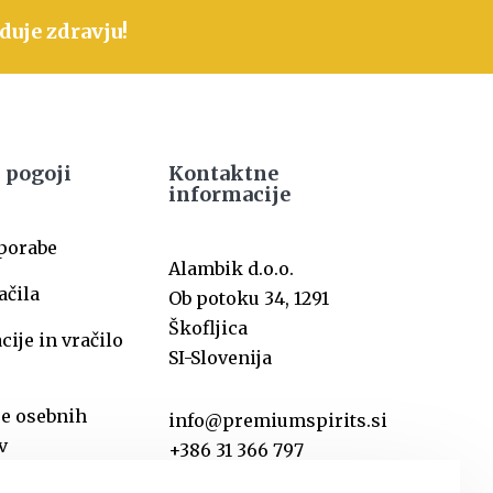
duje zdravju!
 pogoji
Kontaktne
informacije
uporabe
Alambik d.o.o.
ačila
Ob potoku 34, 1291
Škofljica
ije in vračilo
SI-Slovenija
je osebnih
info@premiumspirits.si
v
+386 31 366 797