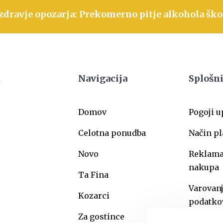
zdravje opozarja: Prekomerno pitje alkohola ško
Navigacija
Splošni
Domov
Pogoji 
Celotna ponudba
Način pl
Novo
Reklamac
nakupa
Ta Fina
Varovan
Kozarci
podatko
Za gostince