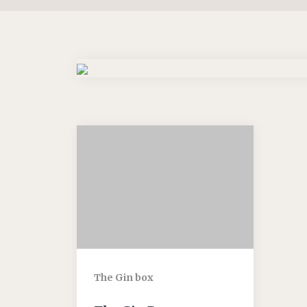
Črna robida
Ostalo
Koktajli 0,0%
Klasični Koktajli RTD
Gazirani Alkoholni Koktajli
RTD
Bag in Box Koktajli
The Gin box