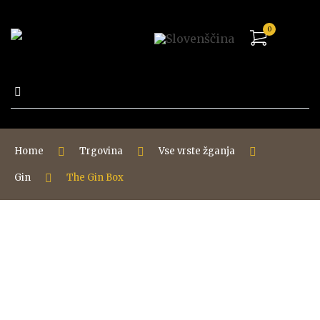
0
Išči:
Home
Trgovina
Vse vrste žganja
Gin
The Gin Box