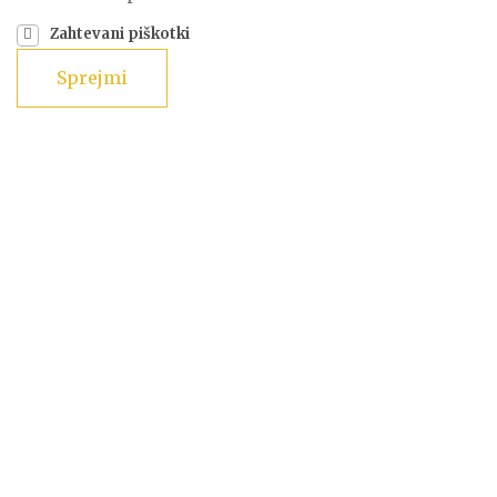
Zahtevani piškotki
Sprejmi
The Gin box
The Gin Box
0,5l - 42,9 % (10 x 0,05l)
54.90
€
The
Dodaj v košarico
Gin
Box