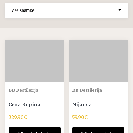
BB Destilerija
BB Destilerija
Crna Kupina
Nijansa
229.90
€
59.90
€