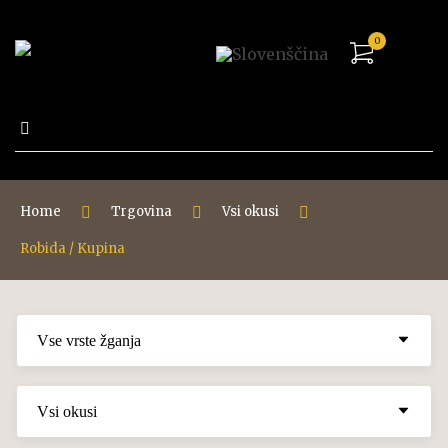
0
Išči:
Home
Trgovina
Vsi okusi
Robida / Kupina