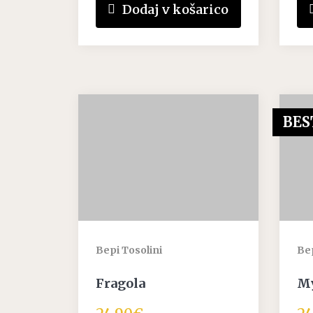
Dodaj v košarico
BES
Bepi Tosolini
Bep
Fragola
My