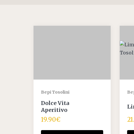
Črna robida
Ostalo
Koktajli 0,0%
Klasični Koktajli RTD
Gazirani Alkoholni Koktajli
RTD
Bag in Box Koktajli
Bepi Tosolini
Bep
Dolce Vita
Li
Aperitivo
19.90
€
21