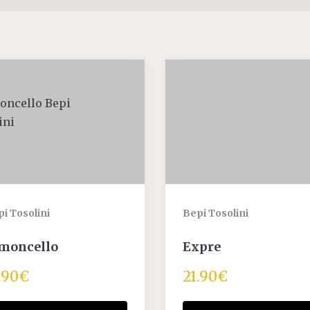
i Tosolini
Bepi Tosolini
moncello
Expre
.90
€
21.90
€