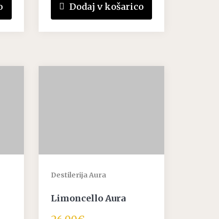
o
Dodaj v košarico
Destilerija Aura
Limoncello Aura