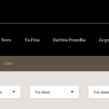
Novo
Ta Fina
Darilna Ponudba
Za g
Liker
Vsi rumi
Vsi Whiskyji
Jamajka
Ameriški
Dominkana
Irski
Panama
Japonski
Ostalo
Škotski
Ostalo