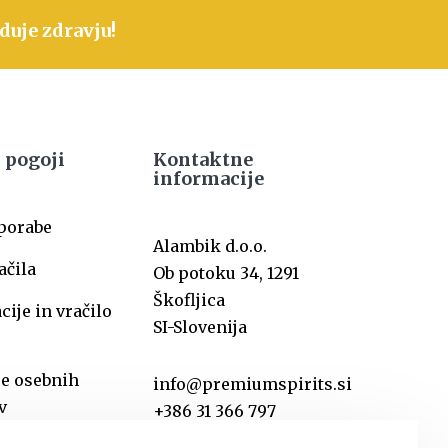
duje zdravju!
 pogoji
Kontaktne
informacije
uporabe
Alambik d.o.o.
ačila
Ob potoku 34, 1291
Škofljica
ije in vračilo
SI-Slovenija
je osebnih
info@premiumspirits.si
v
+386 31 366 797