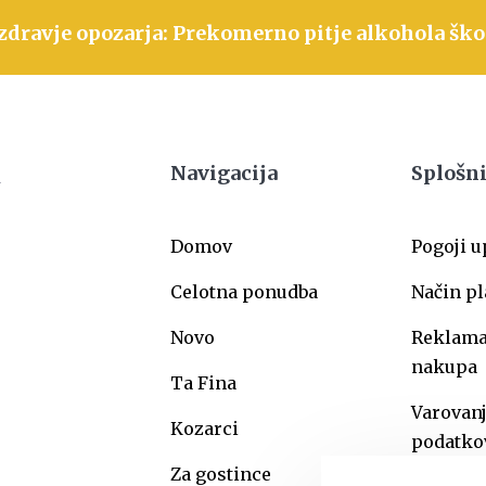
zdravje opozarja: Prekomerno pitje alkohola ško
Navigacija
Splošni
Domov
Pogoji 
Celotna ponudba
Način pl
Novo
Reklamac
nakupa
Ta Fina
Varovan
Kozarci
podatko
Za gostince