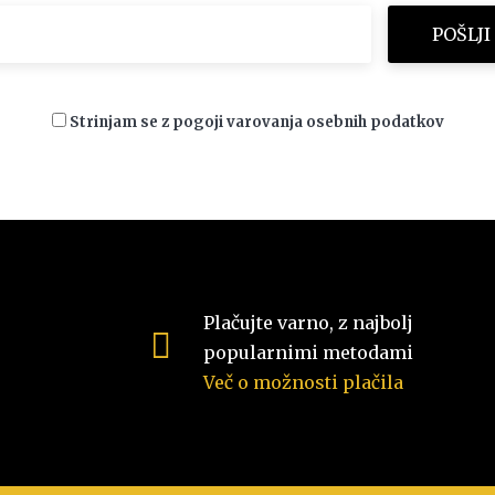
Strinjam se z pogoji varovanja osebnih podatkov
Plačujte varno, z najbolj
popularnimi metodami
Več o možnosti plačila