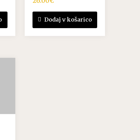
26.00
€
o
Dodaj v košarico