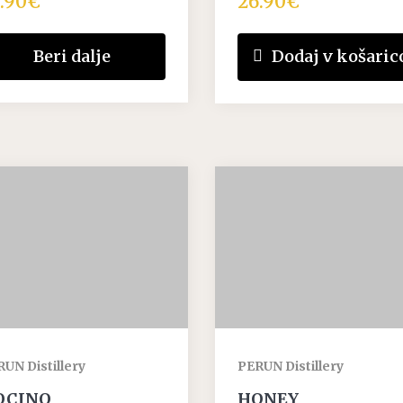
.90
€
26.90
€
Beri dalje
Dodaj v košaric
UN Distillery
PERUN Distillery
OCINO
HONEY