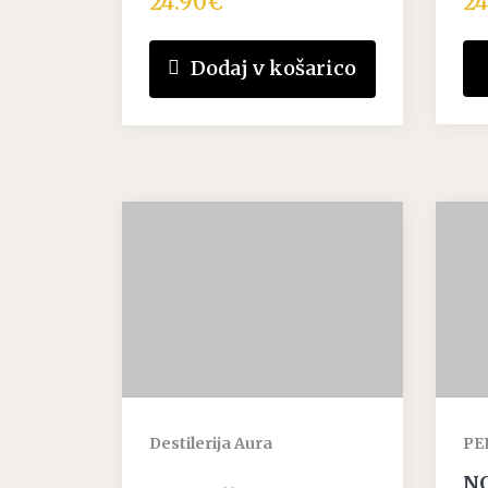
24.90
€
24
Dodaj v košarico
Destilerija Aura
PER
N