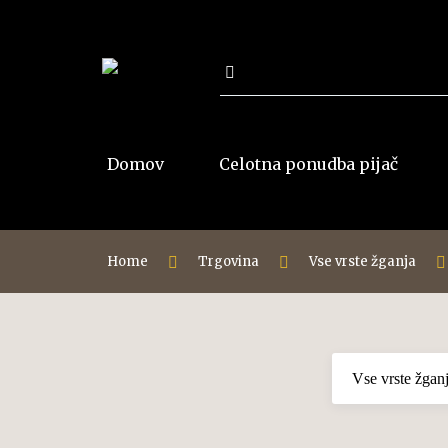
Išči:
Domov
Celotna ponudba pijač
Home
Trgovina
Vse vrste žganja
Vse rakije
Jabolko
Šljivovica
Divja hruška
Dunja-Kutina
Višnja
Viljamovka
Calvados
Kajsija-Marelica
Klekovača
Malina
Travarica