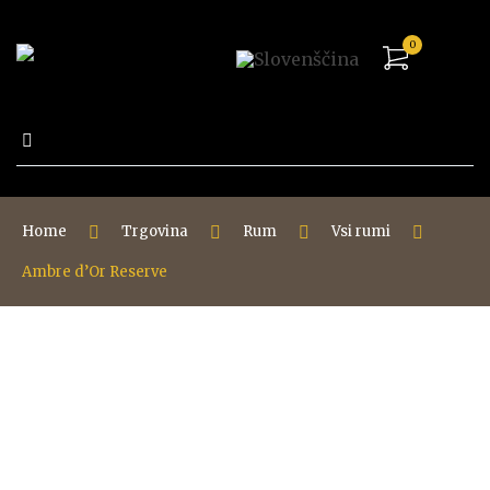
0
Išči:
Home
Trgovina
Rum
Vsi rumi
Ambre d’Or Reserve