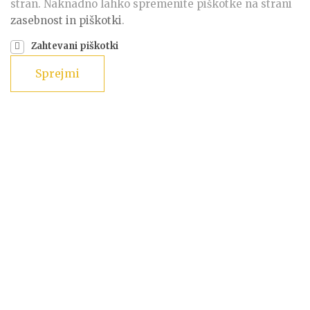
stran. Naknadno lahko spremenite piškotke na strani
zasebnost in piškotki
.
Zahtevani piškotki
Sprejmi
A. H. Riise
Ambre d’Or Reserve
0.7l - 42%
47.90
€
Ambre
Dodaj v košarico