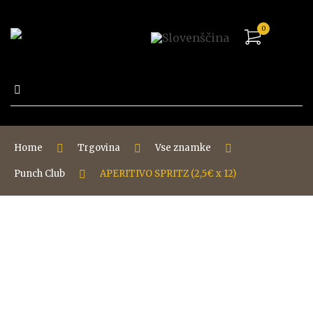
0
Išči:
Home
Trgovina
Vse znamke
Punch Club
APERITIVO SPRITZ (2,5€ x 12)