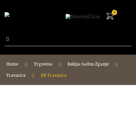
0
Išči:
Home
Trgovina
Rakija-Sadno Žganje
Travarica
BB Travarica