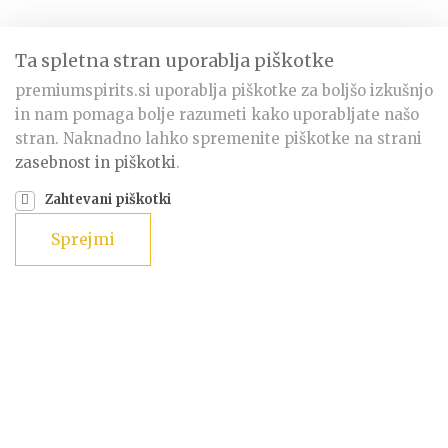
Ta spletna stran uporablja piškotke
premiumspirits.si uporablja piškotke za boljšo izkušnjo
in nam pomaga bolje razumeti kako uporabljate našo
stran. Naknadno lahko spremenite piškotke na strani
zasebnost in piškotki
.
Zahtevani piškotki
Sprejmi
BB Destilerija
BB Travarica
1l - 40%