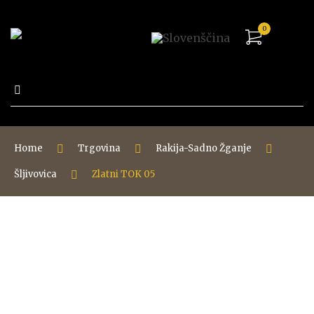
0
Išči:
Home
Trgovina
Rakija-Sadno Žganje
Šljivovica
Zlatni TOK 05