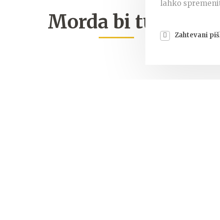
lahko spremenit
Morda bi tudi
Zahtevani piš
Ne zamudite novosti in nove ponudb
Naročite se na naše E-novice