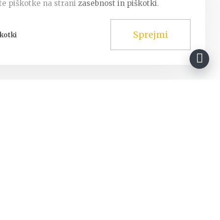
e piškotke na strani
zasebnost in piškotki
.
Sprejmi
kotki
e