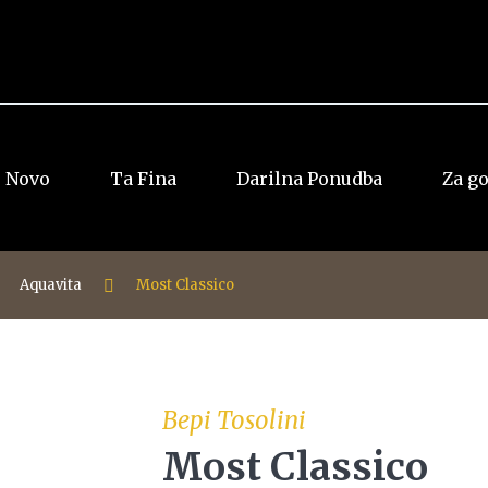
Novo
Ta Fina
Darilna Ponudba
Za g
Aquavita
Most Classico
Vsi rumi
Vsi Whiskyji
Jamajka
Ameriški
Dominkana
Irski
Panama
Japonski
Bepi Tosolini
Ostalo
Škotski
Most Classico
Ostalo