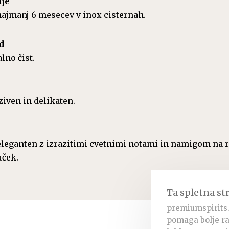
nje
najmanj 6 mesecev v inox cisternah.
d
lno čist.
ziven in delikaten.
eleganten z izrazitimi cvetnimi notami in namigom na r
uček.
Ta spletna st
premiumspirits.
pomaga bolje ra