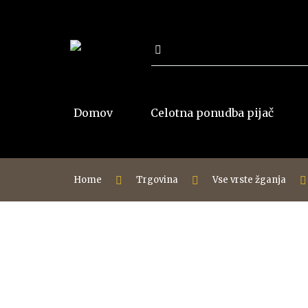
Išči:
Domov
Celotna ponudba pijač
Home
Trgovina
Vse vrste žganja
Vse rakije
Jabolko
Šljivovica
Divja hruška
Dunja-Kutina
Višnja
Viljamovka
Calvados
Kajsija-Marelica
Klekovača
Malina
Travarica