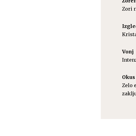
Zore
Zori 
Izgle
Krista
Vonj
Inten
Okus
Zelo 
zaklj