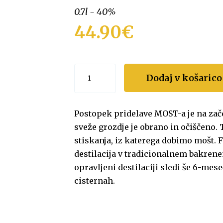
0.7l - 40%
44.90
€
Most
Dodaj v košarico
Classico
količina
Postopek pridelave MOST-a je na zače
sveže grozdje je obrano in očiščeno.
stiskanja, iz katerega dobimo mošt. F
destilacija v tradicionalnem bakrene
opravljeni destilaciji sledi še 6-mes
cisternah.