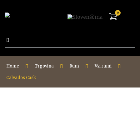
0
Išči:
Home
Trgovina
Rum
Vsi rumi
Calvados Cask