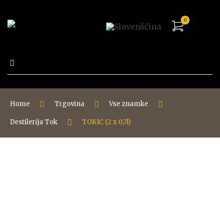
0
Išči:
Home
Trgovina
Vse znamke
Destilerija Tok
TOKIĆ (2 x 0,7l)