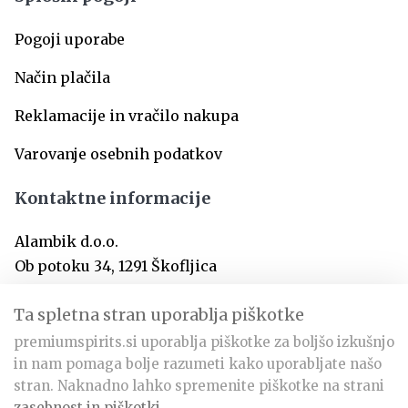
Pogoji uporabe
Način plačila
Reklamacije in vračilo nakupa
Varovanje osebnih podatkov
Kontaktne informacije
Alambik d.o.o.
Ob potoku 34, 1291 Škofljica
SI-Slovenija
Ta spletna stran uporablja piškotke
premiumspirits.si uporablja piškotke za boljšo izkušnjo
info@premiumspirits.si
in nam pomaga bolje razumeti kako uporabljate našo
+386 31 366 797
stran. Naknadno lahko spremenite piškotke na strani
zasebnost in piškotki
.