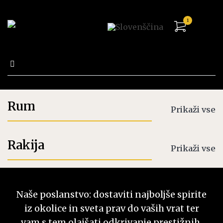
1
Išči:
Trgovina
Rum
Prikaži vse
Rakija
Prikaži vse
Naše poslanstvo: dostaviti najboljše spirite
iz okolice in sveta prav do vaših vrat ter
vam s tem olajšati odkrivanje prestižnih,