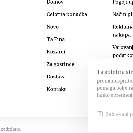
Domov
Pogoji 
Celotna ponudba
Način pl
Novo
Reklamac
nakupa
Ta Fina
Varovan
Kozarci
podatko
Za gostince
Ta spletna st
Dostava
premiumspirits.
pomaga bolje ra
Kontakt
lahko spremenit
Zahtevani p
 zadržane.