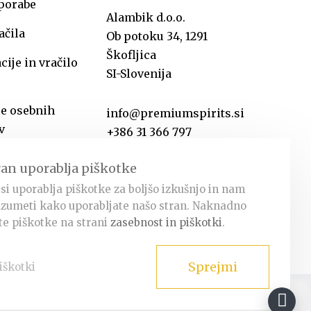
uporabe
Alambik d.o.o.
ačila
Ob potoku 34, 1291
Škofljica
ije in vračilo
SI-Slovenija
je osebnih
info@premiumspirits.si
v
+386 31 366 797
ran uporablja piškotke
si uporablja piškotke za boljšo izkušnjo in nam
zumeti kako uporabljate našo stran. Naknadno
e piškotke na strani
zasebnost in piškotki
.
Sprejmi
iškotki
Facebook
Instagram