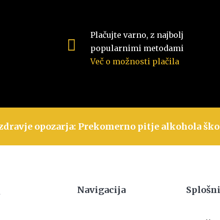
Plačujte varno, z najbolj
popularnimi metodami
Več o možnosti plačila
zdravje opozarja: Prekomerno pitje alkohola ško
Navigacija
Splošni