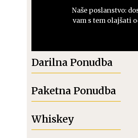
Črna robida
Ostalo
Naše poslanstvo: dost
vam s tem olajšati o
Koktajli 0,0%
Klasični Koktajli RTD
Gazirani Alkoholni Koktajli
RTD
Darilna Ponudba
Bag in Box Koktajli
Paketna Ponudba
Whiskey