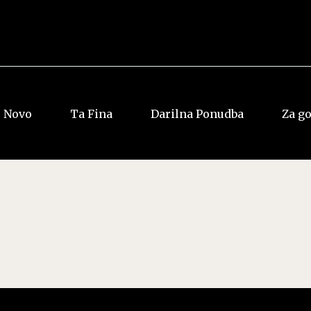
Novo
Ta Fina
Darilna Ponudba
Za g
Vsi rumi
Vsi Whiskyji
Jamajka
Ameriški
Dominkana
Irski
Panama
Japonski
Ostalo
Škotski
Ostalo