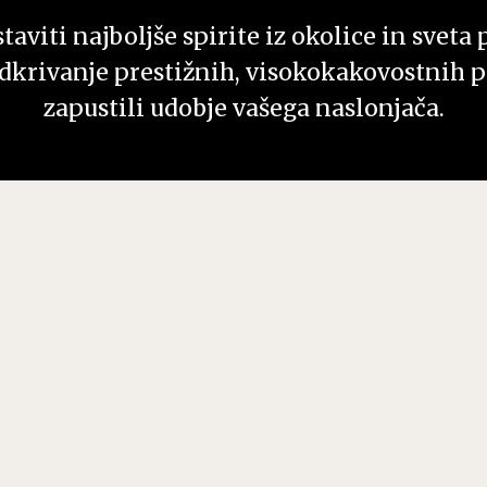
aviti najboljše spirite iz okolice in sveta 
dkrivanje prestižnih, visokokakovostnih pi
zapustili udobje vašega naslonjača.