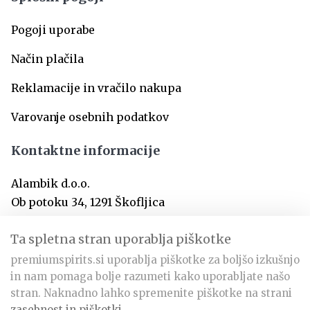
Pogoji uporabe
Način plačila
Reklamacije in vračilo nakupa
Varovanje osebnih podatkov
Kontaktne informacije
Alambik d.o.o.
Ob potoku 34, 1291 Škofljica
SI-Slovenija
Ta spletna stran uporablja piškotke
premiumspirits.si uporablja piškotke za boljšo izkušnjo
info@premiumspirits.si
in nam pomaga bolje razumeti kako uporabljate našo
+386 31 366 797
stran. Naknadno lahko spremenite piškotke na strani
zasebnost in piškotki
.