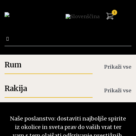
1
Išči:
Trgovina
Rum
Prikaži vse
Rakija
Prikaži vse
Naše poslanstvo: dostaviti najboljše spirite
iz okolice in sveta prav do vaših vrat ter
vam s tem olajšati odkrivanje prestižnih,