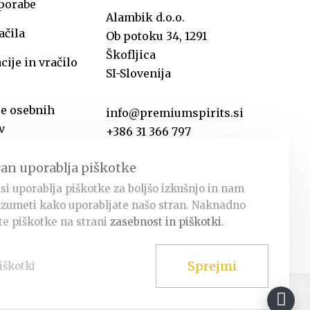
uporabe
Alambik d.o.o.
ačila
Ob potoku 34, 1291
Škofljica
ije in vračilo
SI-Slovenija
je osebnih
info@premiumspirits.si
v
+386 31 366 797
ran uporablja piškotke
si uporablja piškotke za boljšo izkušnjo in nam
zumeti kako uporabljate našo stran. Naknadno
e piškotke na strani
zasebnost in piškotki
.
Sprejmi
iškotki
Facebook
Instagram