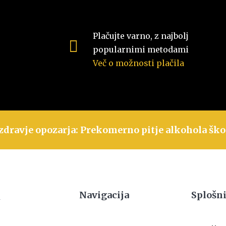
Plačujte varno, z najbolj
popularnimi metodami
Več o možnosti plačila
zdravje opozarja: Prekomerno pitje alkohola ško
Navigacija
Splošni