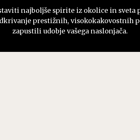
aviti najboljše spirite iz okolice in sveta 
dkrivanje prestižnih, visokokakovostnih pi
zapustili udobje vašega naslonjača.