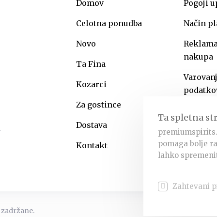
Domov
Pogoji 
Celotna ponudba
Način pl
Novo
Reklamac
nakupa
Ta Fina
Varovan
Kozarci
podatko
Za gostince
Ta spletna st
Dostava
premiumspirits.
pomaga bolje ra
Kontakt
lahko spremenit
Zahtevani p
 zadržane.