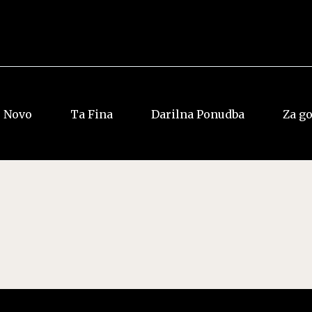
Novo
Ta Fina
Darilna Ponudba
Za g
Vsi rumi
Vsi Whiskyji
Jamajka
Ameriški
Dominkana
Irski
Panama
Japonski
Ostalo
Škotski
Ostalo