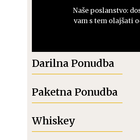
Črna robida
Ostalo
Naše poslanstvo: dost
vam s tem olajšati o
Koktajli 0,0%
Klasični Koktajli RTD
Gazirani Alkoholni Koktajli
RTD
Darilna Ponudba
Bag in Box Koktajli
Paketna Ponudba
Whiskey