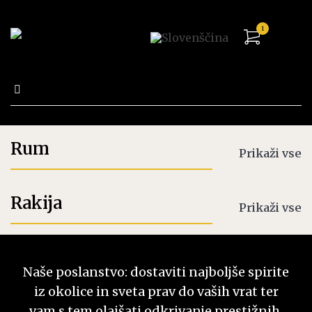
1
Išči:
Trgovina
Rum
Prikaži vse
Rakija
Prikaži vse
Naše poslanstvo: dostaviti najboljše spirite
iz okolice in sveta prav do vaših vrat ter
vam s tem olajšati odkrivanje prestižnih,