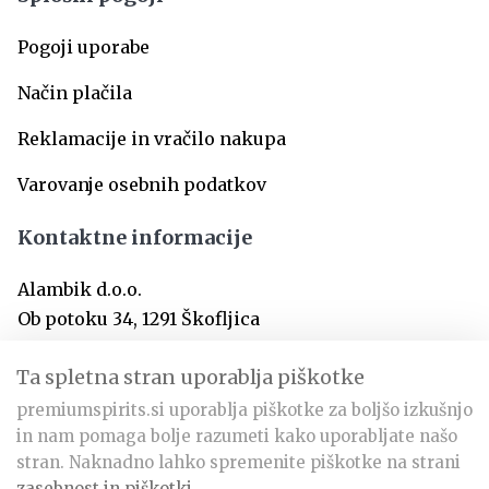
Pogoji uporabe
Način plačila
Reklamacije in vračilo nakupa
Varovanje osebnih podatkov
Kontaktne informacije
Alambik d.o.o.
Ob potoku 34, 1291 Škofljica
SI-Slovenija
Ta spletna stran uporablja piškotke
premiumspirits.si uporablja piškotke za boljšo izkušnjo
info@premiumspirits.si
in nam pomaga bolje razumeti kako uporabljate našo
+386 31 366 797
stran. Naknadno lahko spremenite piškotke na strani
zasebnost in piškotki
.