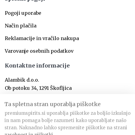
Pogoji uporabe
Način plačila
Reklamacije in vračilo nakupa
Varovanje osebnih podatkov
Kontaktne informacije
Alambik d.o.o.
Ob potoku 34, 1291 Škofljica
SI-Slovenija
Ta spletna stran uporablja piškotke
premiumspirits.si uporablja piškotke za boljšo izkušnjo
info@premiumspirits.si
in nam pomaga bolje razumeti kako uporabljate našo
+386 31 366 797
stran. Naknadno lahko spremenite piškotke na strani
zasebnost in piškotki
.