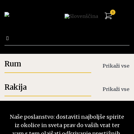
1
Išči:
Trgovina
Rum
Prikaži vse
Rakija
Prikaži vse
Naše poslanstvo: dostaviti najboljše spirite
iz okolice in sveta prav do vaših vrat ter
vam s tem olajšati odkrivanje prestižnih,