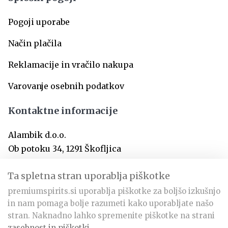
Pogoji uporabe
Način plačila
Reklamacije in vračilo nakupa
Varovanje osebnih podatkov
Kontaktne informacije
Alambik d.o.o.
Ob potoku 34, 1291 Škofljica
SI-Slovenija
Ta spletna stran uporablja piškotke
premiumspirits.si uporablja piškotke za boljšo izkušnjo
info@premiumspirits.si
in nam pomaga bolje razumeti kako uporabljate našo
+386 31 366 797
stran. Naknadno lahko spremenite piškotke na strani
zasebnost in piškotki
.