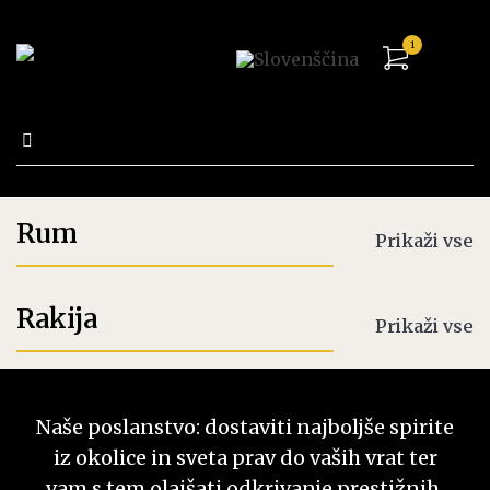
1
Išči:
Trgovina
Rum
Prikaži vse
Rakija
Prikaži vse
Naše poslanstvo: dostaviti najboljše spirite
iz okolice in sveta prav do vaših vrat ter
vam s tem olajšati odkrivanje prestižnih,