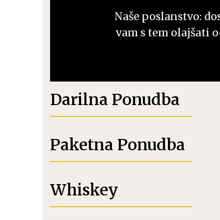
Črna robida
Ostalo
Naše poslanstvo: dost
vam s tem olajšati o
Koktajli 0,0%
Klasični Koktajli RTD
Gazirani Alkoholni Koktajli
RTD
Darilna Ponudba
Bag in Box Koktajli
Paketna Ponudba
Whiskey