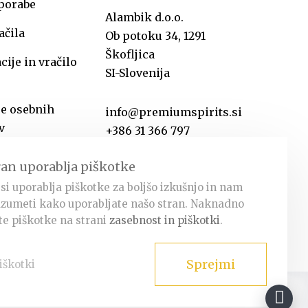
uporabe
Alambik d.o.o.
ačila
Ob potoku 34, 1291
Škofljica
ije in vračilo
SI-Slovenija
je osebnih
info@premiumspirits.si
v
+386 31 366 797
ran uporablja piškotke
si uporablja piškotke za boljšo izkušnjo in nam
zumeti kako uporabljate našo stran. Naknadno
e piškotke na strani
zasebnost in piškotki
.
Sprejmi
iškotki
Facebook
Instagram