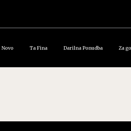
Novo
Ta Fina
Darilna Ponudba
Za g
Vsi rumi
Vsi Whiskyji
Jamajka
Ameriški
Dominkana
Irski
Panama
Japonski
Ostalo
Škotski
Ostalo