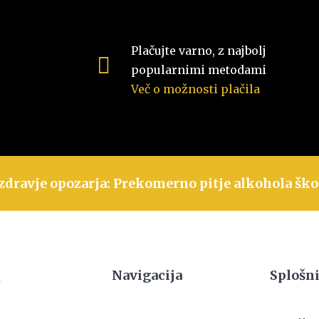
Plačujte varno, z najbolj
popularnimi metodami
Več o možnosti plačila
zdravje opozarja: Prekomerno pitje alkohola ško
Navigacija
Splošni