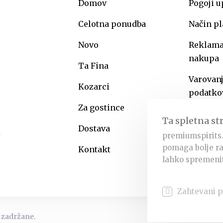
Domov
Pogoji 
Celotna ponudba
Način pl
Novo
Reklamac
nakupa
Ta Fina
Varovan
Kozarci
podatko
Za gostince
Ta spletna st
Dostava
premiumspirits.
pomaga bolje ra
Kontakt
lahko spremenit
Zahtevani p
 zadržane.