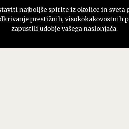
aviti najboljše spirite iz okolice in sveta 
dkrivanje prestižnih, visokokakovostnih pi
zapustili udobje vašega naslonjača.