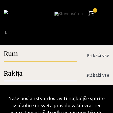
1
Išči:
Trgovina
Rum
Prikaži vse
Rakija
Prikaži vse
Naše poslanstvo: dostaviti najboljše spirite
iz okolice in sveta prav do vaših vrat ter
vam s tem olajšati odkrivanje prestižnih,