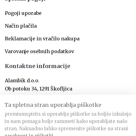
Pogoji uporabe
Način plačila
Reklamacije in vračilo nakupa
Varovanje osebnih podatkov
Kontaktne informacije
Alambik d.o.o.
Ob potoku 34, 1291 Škofljica
SI-Slovenija
Ta spletna stran uporablja piškotke
premiumspirits.si uporablja piškotke za boljšo izkušnjo
info@premiumspirits.si
in nam pomaga bolje razumeti kako uporabljate našo
+386 31 366 797
stran. Naknadno lahko spremenite piškotke na strani
zasebnost in piškotki
.