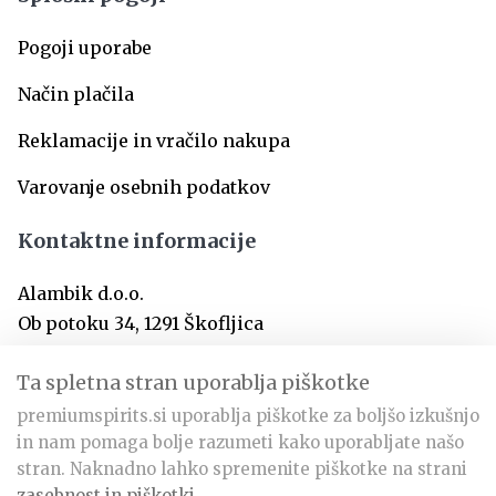
Pogoji uporabe
Način plačila
Reklamacije in vračilo nakupa
Varovanje osebnih podatkov
Kontaktne informacije
Alambik d.o.o.
Ob potoku 34, 1291 Škofljica
SI-Slovenija
Ta spletna stran uporablja piškotke
premiumspirits.si uporablja piškotke za boljšo izkušnjo
info@premiumspirits.si
in nam pomaga bolje razumeti kako uporabljate našo
+386 31 366 797
stran. Naknadno lahko spremenite piškotke na strani
zasebnost in piškotki
.