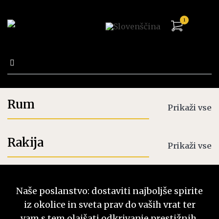
1
Išči:
Trgovina
Rum
Prikaži vse
Rakija
Prikaži vse
Naše poslanstvo: dostaviti najboljše spirite
iz okolice in sveta prav do vaših vrat ter
vam s tem olajšati odkrivanje prestižnih,